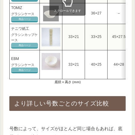
TOMIZ
スクロールできます
–
36×27
–
グラシンケース
商品ページ
ナニワ紙工
グラシンカップケ
33×21
33×25
45×27.5
ース
商品ページ
EBM
33×21
40×25
44×28
グラシンケース
商品ページ
底径 × 高さ (mm)
より詳しい号数ごとのサイズ比較
号数によって、サイズがほとんど同じ場合もあれば、底