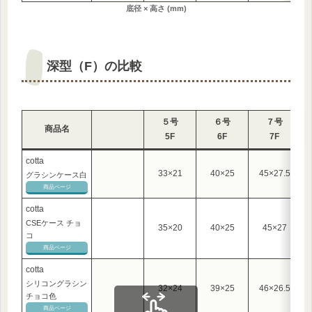
底径 × 高さ (mm)
深型（F）の比較
５号
６号
７号
商品名
5F
6F
7F
cotta
33×21
40×25
45×27.5
グラシンケース白
商品ページ
cotta
CSEケース チョ
35×20
40×25
45×27
コ
商品ページ
cotta
シリコングラシン
32×24
39×25
46×26.5
チョコ色
商品ページ