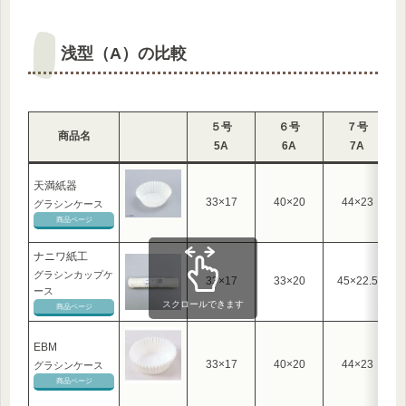
浅型（A）の比較
５号
６号
７号
商品名
5A
6A
7A
天満紙器
33×17
40×20
44×23
グラシンケース
商品ページ
ナニワ紙工
グラシンカップケ
33×17
33×20
45×22.5
ース
スクロールできます
商品ページ
EBM
33×17
40×20
44×23
グラシンケース
商品ページ