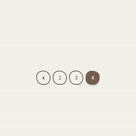
前
1
3
4
へ