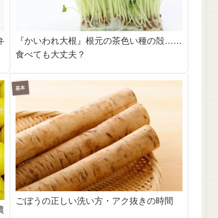
弁
『かいわれ大根』根元の茶色い種の殻……
食べても大丈夫？
基本
ごぼうの正しい洗い方・アク抜きの時間
農