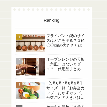
Ranking
フライパン・鍋のサイ
ズはどこを測る？直径
〇〇cmの大きさとは
オーブンレンジの天板
（角皿）はないとダ
メ？ 代用品まとめ
【5号6号7号8号9号】
サイズ一覧『お弁当カ
ップ・おかずカップ』
号数ごとの大きさは何
センチ？
ケーキの号数（４号５